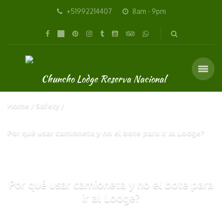
+51992214407
8am - 9pm
Home
Safety
Por qué usar camioneta y no el bote para ir al Lodge?
Por qué usar camioneta y no el bote para
ir al Lodge?